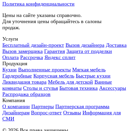
Политика конфиденциальности
Цены на сайте указаны справочно.
Для уточнения цены обращайтесь в салоны
продаж.
Услуги
Бесплатный дизайн-проект
Вызов дизайнера
Доставка
Вызов замерщика
Гарантия
Защита от подделки
Оплата
Рассрочка
Яндекс сплит
Продукция
Кухни
Выполненные проекты
Мягкая мебель
Гардеробные
Корпусная мебель
Быстрые кухни
Ликвидация товара
Мебель для детской
Ванные
комнаты
Столы и стулья
Бытовая техника
Аксессуары
Распродажа образцов
Компания
О компании
Партнеры
Партнерская программа
Дизайнерам
Вопрос-ответ
Отзывы
Информация для
СМИ
©
2026
Все права защищены.