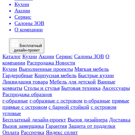
Кухни
Акции
Сервис
Салоны ЗОВ
О компании
Бесплатный
дизайн-проект
Каталог
Кухни
Акции
Сервис
Салоны ЗОВ
О
компании
Распродажа
Новости
Кухни
Выполненные проекты
Мягкая мебель
Гардеробные
Корпусная мебель
Быстрые кухни
Ликвидация товара
Мебель для детской
Ванные
комнаты
Столы и стулья
Бытовая техника
Аксессуары
Распродажа образцов
г-образные
г-образные с островом
п-образные
прямые
прямые с островом
с барной стойкой
с островом
угловые
Бесплатный дизайн-проект
Вызов дизайнера
Доставка
Вызов замерщика
Гарантия
Защита от подделки
Оплата
Рассрочка
Яндекс сплит