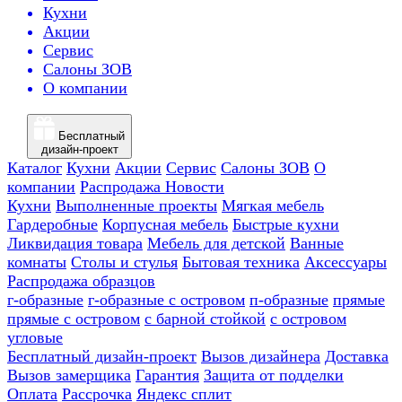
Кухни
Акции
Сервис
Салоны ЗОВ
О компании
Бесплатный
дизайн-проект
Каталог
Кухни
Акции
Сервис
Салоны ЗОВ
О
компании
Распродажа
Новости
Кухни
Выполненные проекты
Мягкая мебель
Гардеробные
Корпусная мебель
Быстрые кухни
Ликвидация товара
Мебель для детской
Ванные
комнаты
Столы и стулья
Бытовая техника
Аксессуары
Распродажа образцов
г-образные
г-образные с островом
п-образные
прямые
прямые с островом
с барной стойкой
с островом
угловые
Бесплатный дизайн-проект
Вызов дизайнера
Доставка
Вызов замерщика
Гарантия
Защита от подделки
Оплата
Рассрочка
Яндекс сплит