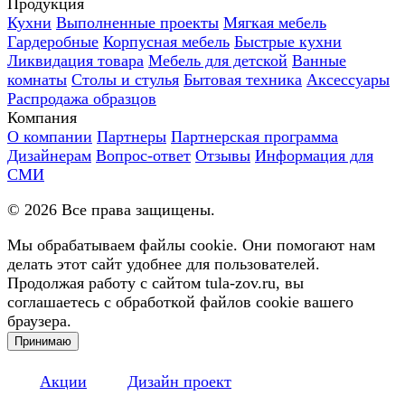
Продукция
Кухни
Выполненные проекты
Мягкая мебель
Гардеробные
Корпусная мебель
Быстрые кухни
Ликвидация товара
Мебель для детской
Ванные
комнаты
Столы и стулья
Бытовая техника
Аксессуары
Распродажа образцов
Компания
О компании
Партнеры
Партнерская программа
Дизайнерам
Вопрос-ответ
Отзывы
Информация для
СМИ
©
2026
Все права защищены.
Мы обрабатываем файлы cookie. Они помогают нам
делать этот сайт удобнее для пользователей.
Продолжая работу с сайтом tula-zov.ru, вы
соглашаетесь с обработкой файлов cookie вашего
браузера.
Принимаю
Акции
Дизайн проект