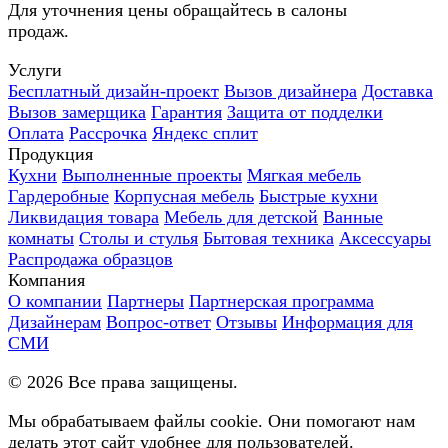
Для уточнения цены обращайтесь в салоны
продаж.
Услуги
Бесплатный дизайн-проект
Вызов дизайнера
Доставка
Вызов замерщика
Гарантия
Защита от подделки
Оплата
Рассрочка
Яндекс сплит
Продукция
Кухни
Выполненные проекты
Мягкая мебель
Гардеробные
Корпусная мебель
Быстрые кухни
Ликвидация товара
Мебель для детской
Ванные
комнаты
Столы и стулья
Бытовая техника
Аксессуары
Распродажа образцов
Компания
О компании
Партнеры
Партнерская программа
Дизайнерам
Вопрос-ответ
Отзывы
Информация для
СМИ
©
2026
Все права защищены.
Мы обрабатываем файлы cookie. Они помогают нам
делать этот сайт удобнее для пользователей.