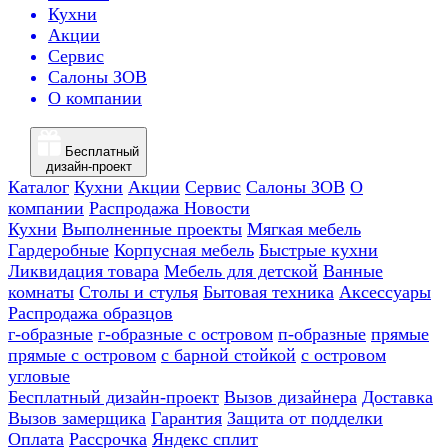
Кухни
Акции
Сервис
Салоны ЗОВ
О компании
Бесплатный
дизайн-проект
Каталог
Кухни
Акции
Сервис
Салоны ЗОВ
О
компании
Распродажа
Новости
Кухни
Выполненные проекты
Мягкая мебель
Гардеробные
Корпусная мебель
Быстрые кухни
Ликвидация товара
Мебель для детской
Ванные
комнаты
Столы и стулья
Бытовая техника
Аксессуары
Распродажа образцов
г-образные
г-образные с островом
п-образные
прямые
прямые с островом
с барной стойкой
с островом
угловые
Бесплатный дизайн-проект
Вызов дизайнера
Доставка
Вызов замерщика
Гарантия
Защита от подделки
Оплата
Рассрочка
Яндекс сплит