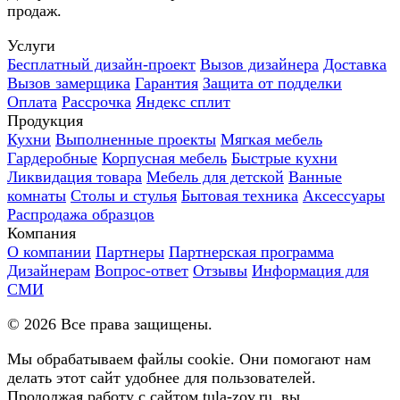
продаж.
Услуги
Бесплатный дизайн-проект
Вызов дизайнера
Доставка
Вызов замерщика
Гарантия
Защита от подделки
Оплата
Рассрочка
Яндекс сплит
Продукция
Кухни
Выполненные проекты
Мягкая мебель
Гардеробные
Корпусная мебель
Быстрые кухни
Ликвидация товара
Мебель для детской
Ванные
комнаты
Столы и стулья
Бытовая техника
Аксессуары
Распродажа образцов
Компания
О компании
Партнеры
Партнерская программа
Дизайнерам
Вопрос-ответ
Отзывы
Информация для
СМИ
©
2026
Все права защищены.
Мы обрабатываем файлы cookie. Они помогают нам
делать этот сайт удобнее для пользователей.
Продолжая работу с сайтом tula-zov.ru, вы