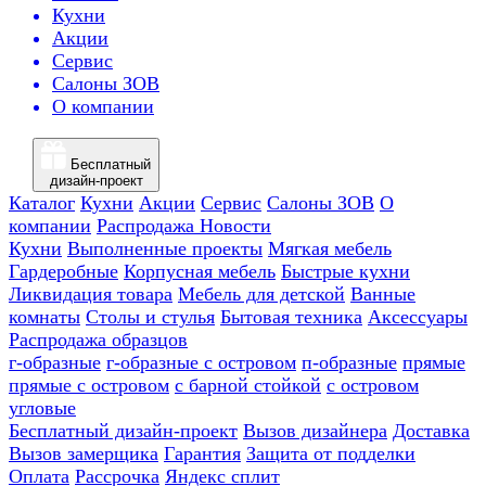
Кухни
Акции
Сервис
Салоны ЗОВ
О компании
Бесплатный
дизайн-проект
Каталог
Кухни
Акции
Сервис
Салоны ЗОВ
О
компании
Распродажа
Новости
Кухни
Выполненные проекты
Мягкая мебель
Гардеробные
Корпусная мебель
Быстрые кухни
Ликвидация товара
Мебель для детской
Ванные
комнаты
Столы и стулья
Бытовая техника
Аксессуары
Распродажа образцов
г-образные
г-образные с островом
п-образные
прямые
прямые с островом
с барной стойкой
с островом
угловые
Бесплатный дизайн-проект
Вызов дизайнера
Доставка
Вызов замерщика
Гарантия
Защита от подделки
Оплата
Рассрочка
Яндекс сплит