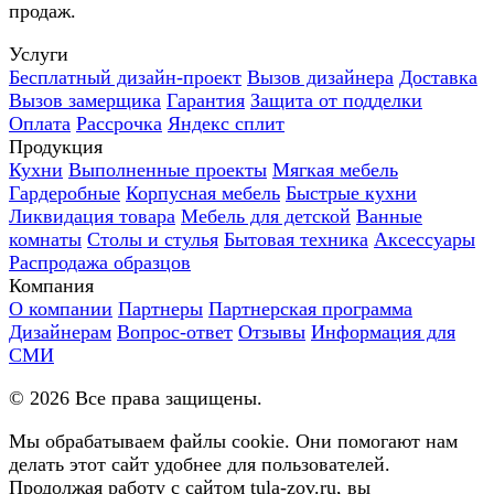
продаж.
Услуги
Бесплатный дизайн-проект
Вызов дизайнера
Доставка
Вызов замерщика
Гарантия
Защита от подделки
Оплата
Рассрочка
Яндекс сплит
Продукция
Кухни
Выполненные проекты
Мягкая мебель
Гардеробные
Корпусная мебель
Быстрые кухни
Ликвидация товара
Мебель для детской
Ванные
комнаты
Столы и стулья
Бытовая техника
Аксессуары
Распродажа образцов
Компания
О компании
Партнеры
Партнерская программа
Дизайнерам
Вопрос-ответ
Отзывы
Информация для
СМИ
©
2026
Все права защищены.
Мы обрабатываем файлы cookie. Они помогают нам
делать этот сайт удобнее для пользователей.
Продолжая работу с сайтом tula-zov.ru, вы