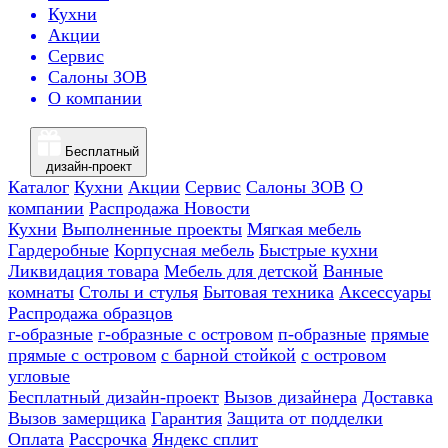
Кухни
Акции
Сервис
Салоны ЗОВ
О компании
Бесплатный
дизайн-проект
Каталог
Кухни
Акции
Сервис
Салоны ЗОВ
О
компании
Распродажа
Новости
Кухни
Выполненные проекты
Мягкая мебель
Гардеробные
Корпусная мебель
Быстрые кухни
Ликвидация товара
Мебель для детской
Ванные
комнаты
Столы и стулья
Бытовая техника
Аксессуары
Распродажа образцов
г-образные
г-образные с островом
п-образные
прямые
прямые с островом
с барной стойкой
с островом
угловые
Бесплатный дизайн-проект
Вызов дизайнера
Доставка
Вызов замерщика
Гарантия
Защита от подделки
Оплата
Рассрочка
Яндекс сплит