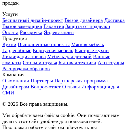
продаж.
Услуги
Бесплатный дизайн-проект
Вызов дизайнера
Доставка
Вызов замерщика
Гарантия
Защита от подделки
Оплата
Рассрочка
Яндекс сплит
Продукция
Кухни
Выполненные проекты
Мягкая мебель
Гардеробные
Корпусная мебель
Быстрые кухни
Ликвидация товара
Мебель для детской
Ванные
комнаты
Столы и стулья
Бытовая техника
Аксессуары
Распродажа образцов
Компания
О компании
Партнеры
Партнерская программа
Дизайнерам
Вопрос-ответ
Отзывы
Информация для
СМИ
©
2026
Все права защищены.
Мы обрабатываем файлы cookie. Они помогают нам
делать этот сайт удобнее для пользователей.
Продолжая работу с сайтом tula-zov.ru, вы