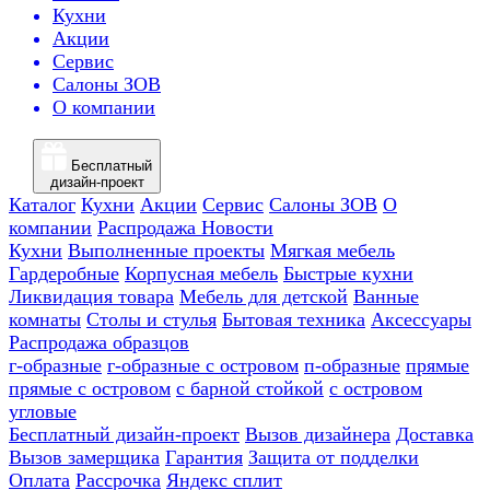
Кухни
Акции
Сервис
Салоны ЗОВ
О компании
Бесплатный
дизайн-проект
Каталог
Кухни
Акции
Сервис
Салоны ЗОВ
О
компании
Распродажа
Новости
Кухни
Выполненные проекты
Мягкая мебель
Гардеробные
Корпусная мебель
Быстрые кухни
Ликвидация товара
Мебель для детской
Ванные
комнаты
Столы и стулья
Бытовая техника
Аксессуары
Распродажа образцов
г-образные
г-образные с островом
п-образные
прямые
прямые с островом
с барной стойкой
с островом
угловые
Бесплатный дизайн-проект
Вызов дизайнера
Доставка
Вызов замерщика
Гарантия
Защита от подделки
Оплата
Рассрочка
Яндекс сплит