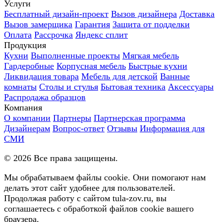
Услуги
Бесплатный дизайн-проект
Вызов дизайнера
Доставка
Вызов замерщика
Гарантия
Защита от подделки
Оплата
Рассрочка
Яндекс сплит
Продукция
Кухни
Выполненные проекты
Мягкая мебель
Гардеробные
Корпусная мебель
Быстрые кухни
Ликвидация товара
Мебель для детской
Ванные
комнаты
Столы и стулья
Бытовая техника
Аксессуары
Распродажа образцов
Компания
О компании
Партнеры
Партнерская программа
Дизайнерам
Вопрос-ответ
Отзывы
Информация для
СМИ
©
2026
Все права защищены.
Мы обрабатываем файлы cookie. Они помогают нам
делать этот сайт удобнее для пользователей.
Продолжая работу с сайтом tula-zov.ru, вы
соглашаетесь с обработкой файлов cookie вашего
браузера.