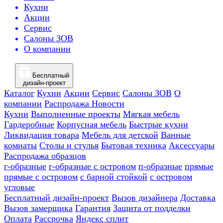
Кухни
Акции
Сервис
Салоны ЗОВ
О компании
Бесплатный
дизайн-проект
Каталог
Кухни
Акции
Сервис
Салоны ЗОВ
О
компании
Распродажа
Новости
Кухни
Выполненные проекты
Мягкая мебель
Гардеробные
Корпусная мебель
Быстрые кухни
Ликвидация товара
Мебель для детской
Ванные
комнаты
Столы и стулья
Бытовая техника
Аксессуары
Распродажа образцов
г-образные
г-образные с островом
п-образные
прямые
прямые с островом
с барной стойкой
с островом
угловые
Бесплатный дизайн-проект
Вызов дизайнера
Доставка
Вызов замерщика
Гарантия
Защита от подделки
Оплата
Рассрочка
Яндекс сплит