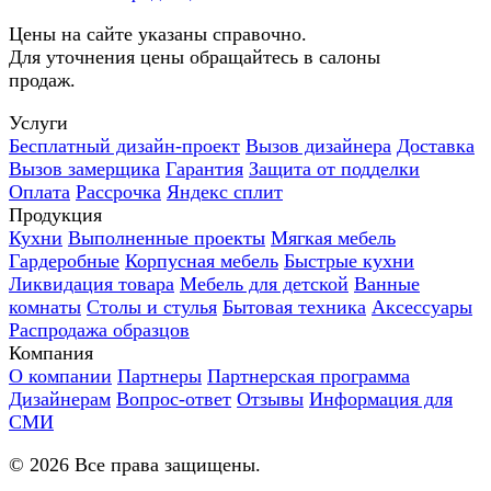
Цены на сайте указаны справочно.
Для уточнения цены обращайтесь в салоны
продаж.
Услуги
Бесплатный дизайн-проект
Вызов дизайнера
Доставка
Вызов замерщика
Гарантия
Защита от подделки
Оплата
Рассрочка
Яндекс сплит
Продукция
Кухни
Выполненные проекты
Мягкая мебель
Гардеробные
Корпусная мебель
Быстрые кухни
Ликвидация товара
Мебель для детской
Ванные
комнаты
Столы и стулья
Бытовая техника
Аксессуары
Распродажа образцов
Компания
О компании
Партнеры
Партнерская программа
Дизайнерам
Вопрос-ответ
Отзывы
Информация для
СМИ
©
2026
Все права защищены.