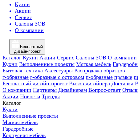
Кухни
Акции
Сервис
Салоны ЗОВ
О компании
Бесплатный
дизайн-проект
Каталог
Кухни
Акции
Сервис
Салоны ЗОВ
О компании
Кухни
Выполненные проекты
Мягкая мебель
Гардероб
Бытовая техника
Аксессуары
Распродажа образцов
г-образные
г-образные с островом
п-образные
прямые
п
Бесплатный дизайн-проект
Вызов дизайнера
Доставка
В
О компании
Партнеры
Дизайнерам
Вопрос-ответ
Отзыв
Акции
Новости
Тренды
Каталог
Кухни
Выполненные проекты
Мягкая мебель
Гардеробные
Корпусная мебель