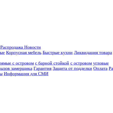
Распродажа
Новости
ные
Корпусная мебель
Быстрые кухни
Ликвидация товара
рямые с островом
с барной стойкой
с островом
угловые
ызов замерщика
Гарантия
Защита от подделки
Оплата
Р
ы
Информация для СМИ